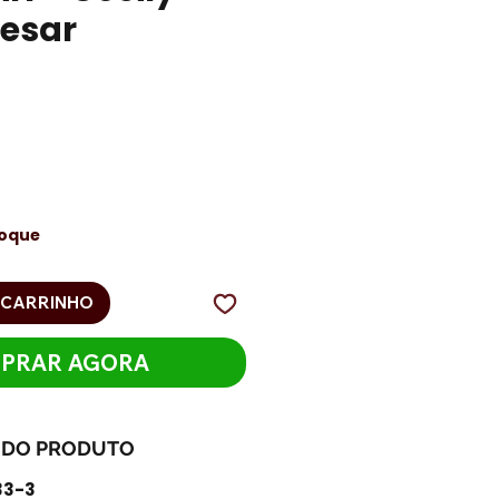
gesar
eço
toque
 CARRINHO
PRAR AGORA
 DO PRODUTO
33-3