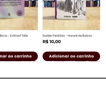
alização rápida
Visualização rápida
êncio - Eckhart Tolle
Ilusões Perdidas - Honoré de Balzac
Preço
R$ 10,00
nar ao carrinho
Adicionar ao carrinho