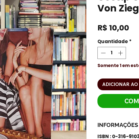
Von Zie
Pr
R$ 10,00
Quantidade
*
Somente 1 em es
ADICIONAR AO
COM
INFORMAÇÕES
ISBN : 0-316-910