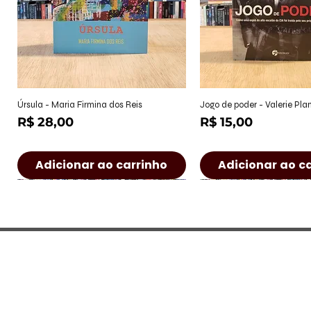
Visualização rápida
Visualização r
Úrsula - Maria Firmina dos Reis
Jogo de poder - Valerie Pl
Preço
Preço
R$ 28,00
R$ 15,00
Adicionar ao carrinho
Adicionar ao c
CONTATO
Rua Castro Alves, 222 - Jd. Paulist
(São José dos Campos/SP)
Seg à Sex: 9h às 17h