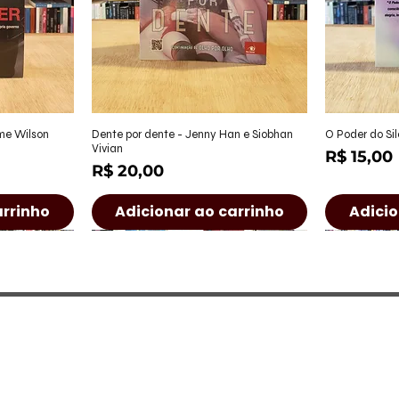
ápida
Visualização rápida
Visu
ame Wilson
Dente por dente - Jenny Han e Siobhan
O Poder do Sil
Vivian
Preço
R$ 15,00
Preço
R$ 20,00
arrinho
Adicionar ao carrinho
Adicio
a