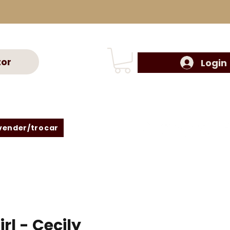
tor
Login
vender/trocar
rl - Cecily