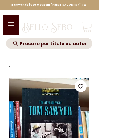
Bem-vindo! Use o cupom "PRIMEIRACOMPRA" ✨📖
Bello Sebo
Procure por título ou autor