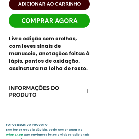
ADICIONAR AO CARRINHO
COMPRAR AGORA
Livro edição sem orelhas,
com leves sinais de
manuseio, anotações feitas à
lápis, pontos de oxidação,
assinatura na folha de rosto.
INFORMAÇÕES DO
PRODUTO
ISBN-13: 9780194232517
ISBN-10: 0194232514
Ano: 2000 / Páginas: 56
FOTOS REAIS DO PRODUTO
Idioma: inglês
E se bater aquela dúvida, pode nos chamar no
Editora: Oxford University Press
WhatsApp
que enviamos fotos e vídeos adicionais