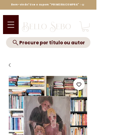
Bem-vindo! Use o cupom "PRIMEIRACOMPRA" ✨📖
Bello Sebo
Procure por título ou autor