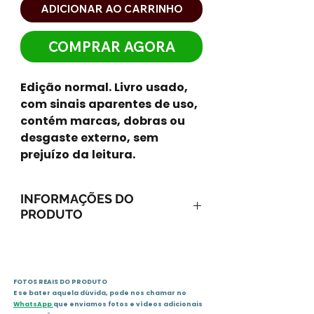
ADICIONAR AO CARRINHO
COMPRAR AGORA
Edição normal. Livro usado,
com sinais aparentes de uso,
contém marcas, dobras ou
desgaste externo, sem
prejuízo da leitura.
INFORMAÇÕES DO
PRODUTO
ISBN-13: 9788585872076
ISBN-10: 8585872071
Ano: 2001 / Páginas: 262
FOTOS REAIS DO PRODUTO
Idioma: português
E se bater aquela dúvida, pode nos chamar no
Editora: Vida e Consciência
WhatsApp
que enviamos fotos e vídeos adicionais