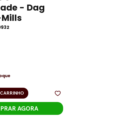
dade - Dag
Mills
9932
reço
toque
 CARRINHO
PRAR AGORA