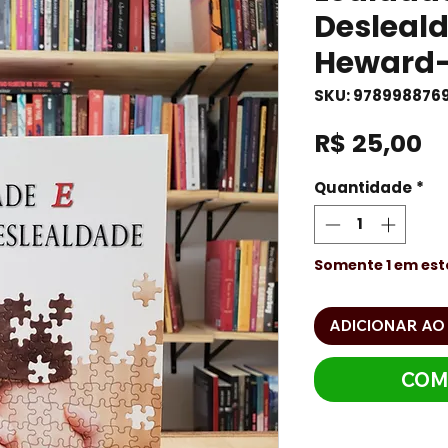
Desleal
Heward-
SKU: 978998876
P
R$ 25,00
Quantidade
*
Somente 1 em es
ADICIONAR AO
COM