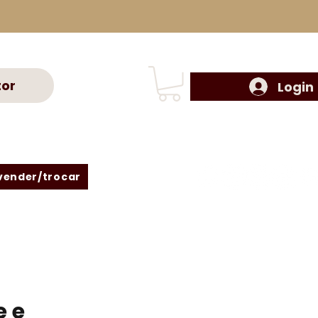
tor
Login
vender/trocar
e e