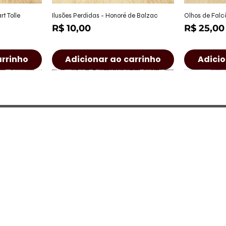
ápida
Visualização rápida
Visu
t Tolle
Ilusões Perdidas - Honoré de Balzac
Olhos de Falc
Preço
Preço
R$ 10,00
R$ 25,00
arrinho
Adicionar ao carrinho
Adicio
a