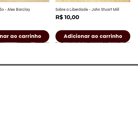
alização rápida
Visualização rápida
ão - Alex Barclay
Sobre a Liberdade - John Stuart Mill
Preço
R$ 10,00
nar ao carrinho
Adicionar ao carrinho