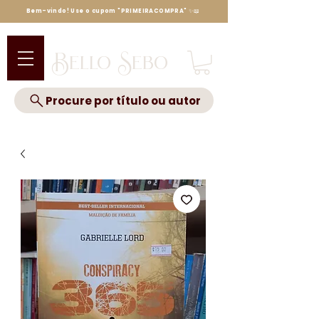
Bem-vindo! Use o cupom "PRIMEIRACOMPRA" ✨📖
Bello Sebo
Procure por título ou autor