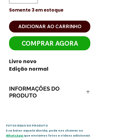
Somente 3 em estoque
ADICIONAR AO CARRINHO
COMPRAR AGORA
Livro novo
Edição normal
INFORMAÇÕES DO
PRODUTO
Capa comum : 136 páginas
ISBN-10 : 8539511789
ISBN-13 : 978-8539511785
FOTOS REAIS DO PRODUTO
Dimensões do produto : 22.8 x
E se bater aquela dúvida, pode nos chamar no
15.4 x 1 cm
WhatsApp
que enviamos fotos e vídeos adicionais