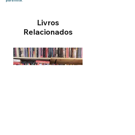
Editora : Fundamento; 2ª
para você.
Edição (11 junho 2015)
Idioma: : Português
Livros
Sinopse :
Uma dose radical de aventura!
Relacionados
Não pisque! Não se esqueça de
respirar!Eu lutava angustiado,
em pânico, sentindo como se
meus pulmões fossem explodir.
Puxem! , implorei
silenciosamente ao barco de
pesca. Puxem a rede! Não
deixem eu me afogar aqui!
Chegou julho, mês do
aniversário de Cal Ormond, o
adolescente mais procurado
pela polícia e por bandidos
sanguinários. Mas não havia
tempo para festejar. Cal
precisava continuar fugindo,
pois o maior desejo de seus