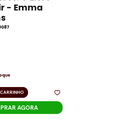
rir - Emma
ns
9087
eço
toque
 CARRINHO
PRAR AGORA