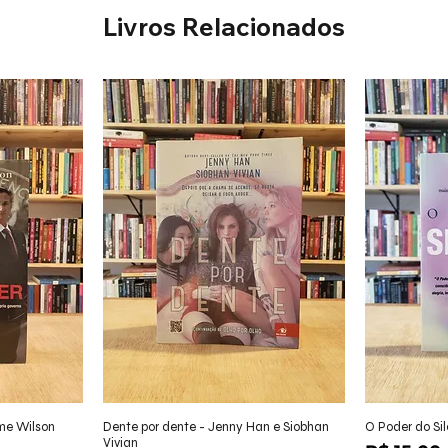
Livros Relacionados
ápida
Visualização rápida
Visu
ame Wilson
Dente por dente - Jenny Han e Siobhan
O Poder do Sil
Vivian