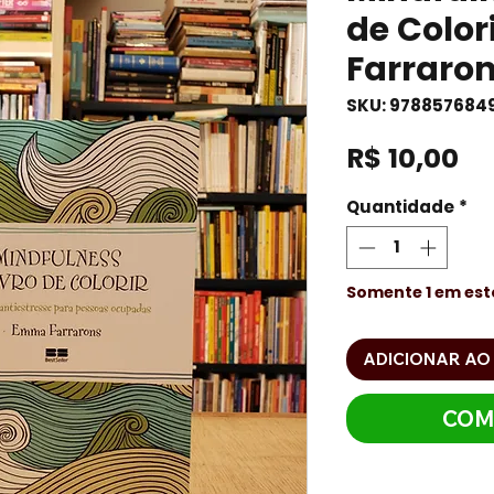
de Colo
Farraro
SKU: 978857684
Pr
R$ 10,00
Quantidade
*
Somente 1 em es
ADICIONAR AO
COM