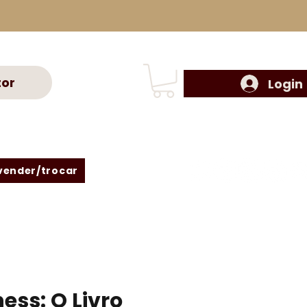
tor
Login
vender/trocar
ess: O Livro