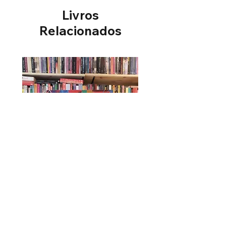
Dimensões do produto: 23,4 x
Livros
21 x 1,4 cm
Sinopse
Relacionados
As línguas se transformam
com o passar do tempo. O
português que falamos e
escrevemos hoje não é o
mesmo de outras épocas.
Navegando pela História e com
muitas curiosidades, este livro
mostra como surgiu a língua
portuguesa e como ela foi se
transformando pela valiosa
contribuição dos índios,
africanos e imigrantes.
Úrsula - Maria Firmina dos Reis