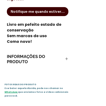
Notifique-me quando estiver disponível
Livro em pefeito estado de
conservação
Sem marcas de uso
Como novo!
INFORMAÇÕES DO
PRODUTO
Capa comum: 32 páginas
Editora: Moderna; Edição: 1 (1
de janeiro de 2007)
FOTOS REAIS DO PRODUTO
Idioma: Português
E se bater aquela dúvida, pode nos chamar no
ISBN-10: 9788516054694
WhatsApp
que enviamos fotos e vídeos adicionais
ISBN-13: 978-8516054694
para você.
ASIN: 8516054691