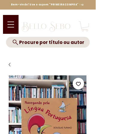
Bem-vindo! Use o cupom "PRIMEIRACOMPRA" ✨📖
Bello Sebo
Procure por título ou autor