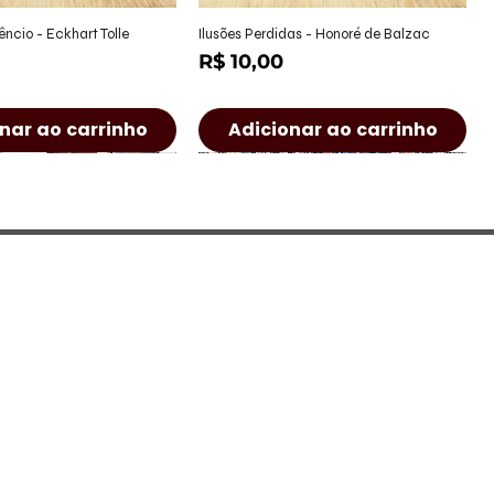
alização rápida
Visualização rápida
êncio - Eckhart Tolle
Ilusões Perdidas - Honoré de Balzac
Preço
R$ 10,00
nar ao carrinho
Adicionar ao carrinho