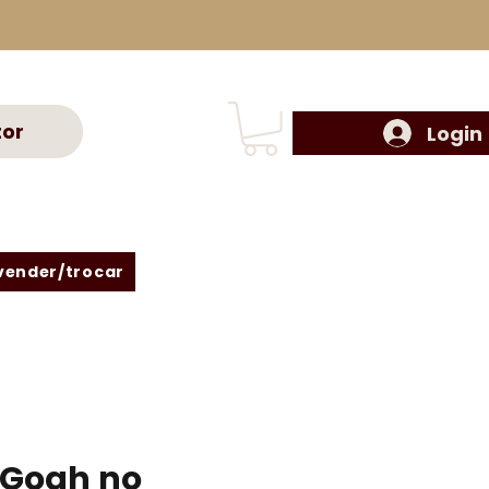
tor
Login
vender/trocar
Gogh no