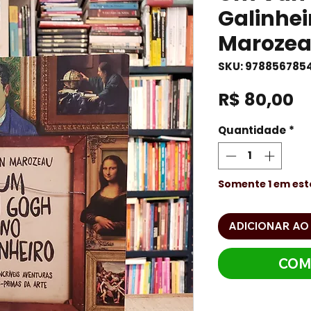
Galinhei
Maroze
SKU: 978856785
P
R$ 80,00
Quantidade
*
Somente 1 em es
ADICIONAR AO
COM