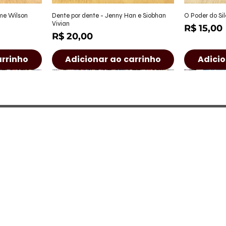
ápida
Visualização rápida
Visu
ame Wilson
Dente por dente - Jenny Han e Siobhan
O Poder do Sil
Vivian
Preço
R$ 15,00
Preço
R$ 20,00
arrinho
Adicionar ao carrinho
Adicio
a