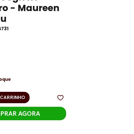
ro - Maureen
au
4731
reço
toque
 CARRINHO
PRAR AGORA