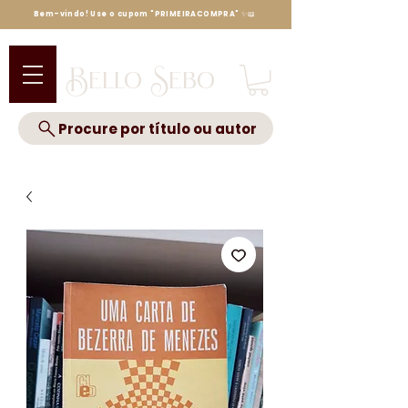
Bem-vindo! Use o cupom "PRIMEIRACOMPRA" ✨📖
Bello Sebo
Procure por título ou autor