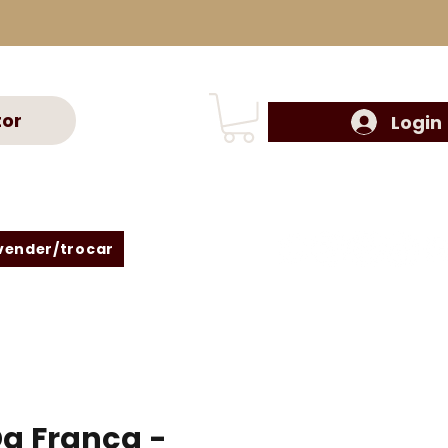
tor
Login
vender/trocar
a França -