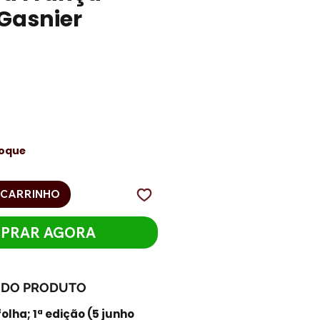
Gasnier
eço
toque
 CARRINHO
PRAR AGORA
 DO PRODUTO
folha; 1ª edição (5 junho