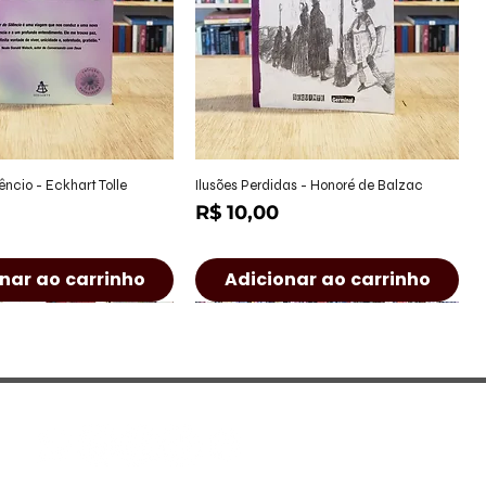
alização rápida
Visualização rápida
êncio - Eckhart Tolle
Ilusões Perdidas - Honoré de Balzac
Preço
R$ 10,00
nar ao carrinho
Adicionar ao carrinho