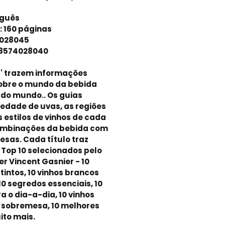
uguês
 160 páginas
4028045
8-8574028040
s' trazem informações
obre o mundo da bebida
 do mundo.. Os guias
edade de uvas, as regiões
 estilos de vinhos de cada
combinações da bebida com
esas. Cada título traz
s Top 10 selecionados pelo
r Vincent Gasnier - 10
tintos, 10 vinhos brancos
10 segredos essenciais, 10
a o dia-a-dia, 10 vinhos
 sobremesa, 10 melhores
ito mais.