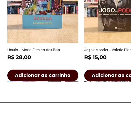
Visualização rápida
Visualização r
Úrsula - Maria Firmina dos Reis
Jogo de poder - Valerie Pl
Preço
Preço
R$ 28,00
R$ 15,00
Adicionar ao carrinho
Adicionar ao c
CONTATO
Rua Castro Alves, 222 - Jd. Paulist
(São José dos Campos/SP)