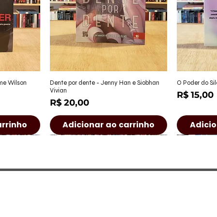
ápida
Visualização rápida
Visu
ame Wilson
Dente por dente - Jenny Han e Siobhan
O Poder do Sil
Vivian
Preço
R$ 15,00
Preço
R$ 20,00
arrinho
Adicionar ao carrinho
Adicio
a