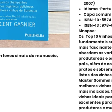
2007)
Idioma : Port
Capa comum :
ISBN-10 : 857
ISBN-13 : 97
Sinopse:
Os 'Top 10 Vinho
fundamentais s
mais fascinante
abordam as vari
m leves sinais de manuseio,
produtoreas e os
país, além de 
pratos e sobrem
listas dos vinho
Master Sommelie
melhores vinhos 
mais indicados, 
vinhos ideais par
excelentes para
produtores e mu