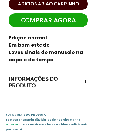
ADICIONAR AO CARRINHO
COMPRAR AGORA
Edição normal
Em bom estado
Leves sinais de manuseio na
capa e do tempo
INFORMAÇÕES DO
PRODUTO
Ano: 2005 / Páginas: 306
Idioma: português
Editora: Vida &Consciência
FOTOS REAIS DO PRODUTO
Sinopse
E se bater aquela dúvida, pode nos chamar no
Como se estivessem diante de
WhatsApp
que enviamos fotos e vídeos adicionais
um espelho, quatro seres
para você.