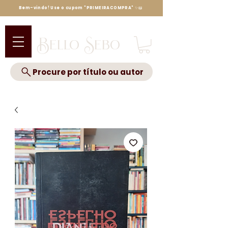
Bem-vindo! Use o cupom "PRIMEIRACOMPRA" ✨📖
Bello Sebo
Procure por título ou autor