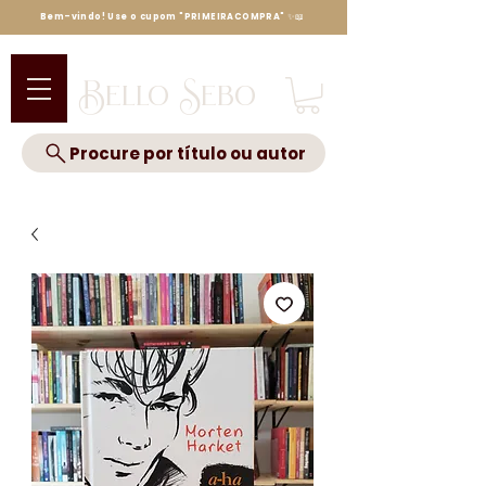
Bem-vindo! Use o cupom "PRIMEIRACOMPRA" ✨📖
Bello Sebo
Procure por título ou autor